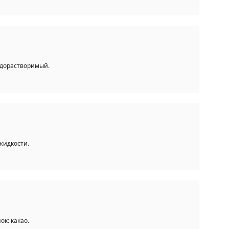
одорастворимый.
жидкости.
к: какао.