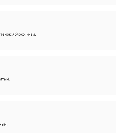
тенок: яблоко, киви.
елтый.
еный.