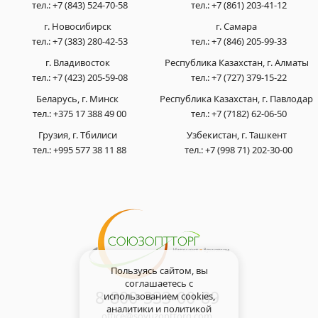
тел.:
+7 (843) 524-70-58
тел.:
+7 (861) 203-41-12
г. Новосибирск
г. Самара
тел.:
+7 (383) 280-42-53
тел.:
+7 (846) 205-99-33
г. Владивосток
Республика Казахстан, г. Алматы
тел.:
+7 (423) 205-59-08
тел.:
+7 (727) 379-15-22
Беларусь, г. Минск
Республика Казахстан, г. Павлодар
тел.:
+375 17 388 49 00
тел.:
+7 (7182) 62-06-50
Грузия, г. Тбилиси
Узбекистан, г. Ташкент
тел.:
+995 577 38 11 88
тел.:
+7 (998 71) 202-30-00
Пользуясь сайтом, вы
соглашаетесь с
8-800-333-00-89
использованием cookies,
аналитики и
политикой
office@soyuzopttorg.com