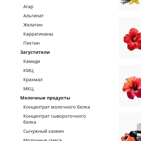
Агар
Альгинат
Желатин
Каррагинаны
Пектин
Загустители
Камеди
КМЦ
Крахмал
МКЦ
Молочные продукты
Концентрат молочного белка
Концентрат сывороточного
белка
Сычужный казеин
Молочные смеси