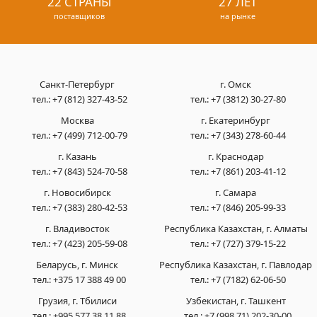
22 СТРАНЫ
27 ЛЕТ
поставщиков
на рынке
Санкт-Петербург
г. Омск
тел.:
+7 (812) 327-43-52
тел.:
+7 (3812) 30-27-80
Москва
г. Екатеринбург
тел.:
+7 (499) 712-00-79
тел.:
+7 (343) 278-60-44
г. Казань
г. Краснодар
тел.:
+7 (843) 524-70-58
тел.:
+7 (861) 203-41-12
г. Новосибирск
г. Самара
тел.:
+7 (383) 280-42-53
тел.:
+7 (846) 205-99-33
г. Владивосток
Республика Казахстан, г. Алматы
тел.:
+7 (423) 205-59-08
тел.:
+7 (727) 379-15-22
Беларусь, г. Минск
Республика Казахстан, г. Павлодар
тел.:
+375 17 388 49 00
тел.:
+7 (7182) 62-06-50
Грузия, г. Тбилиси
Узбекистан, г. Ташкент
тел.:
+995 577 38 11 88
тел.:
+7 (998 71) 202-30-00