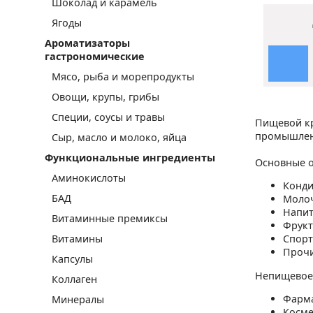
Шоколад и карамель
Ягоды
Ароматизаторы
гастрономические
Мясо, рыба и морепродукты
Овощи, крупы, грибы
Специи, соусы и травы
Пищевой кр
промышлен
Сыр, масло и молоко, яйца
Функциональные ингредиенты
Основные о
Аминокислоты
Конди
БАД
Молоч
Напит
Витаминные премиксы
Фрукт
Витамины
Спорт
Прочи
Капсулы
Непищевое
Коллаген
Фарм
Минералы
Косме