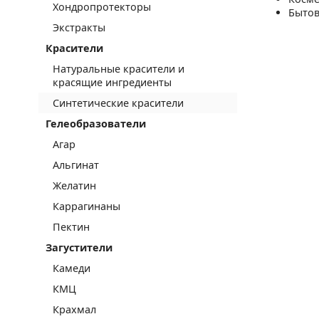
Хондропротекторы
Бытов
Экстракты
Красители
Натуральные красители и
красящие ингредиенты
Синтетические красители
Гелеобразователи
Агар
Альгинат
Желатин
Каррагинаны
Пектин
Загустители
Камеди
КМЦ
Крахмал