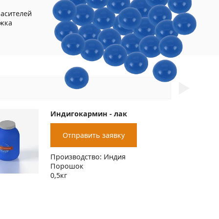
расителей
ржка
►
Индигокармин - лак
Отправить заявку
Производство: Индия
Порошок
0,5кг