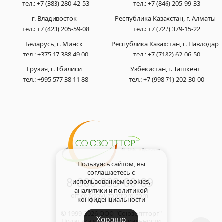
тел.:
+7 (383) 280-42-53
тел.:
+7 (846) 205-99-33
г. Владивосток
Республика Казахстан, г. Алматы
тел.:
+7 (423) 205-59-08
тел.:
+7 (727) 379-15-22
Беларусь, г. Минск
Республика Казахстан, г. Павлодар
тел.:
+375 17 388 49 00
тел.:
+7 (7182) 62-06-50
Грузия, г. Тбилиси
Узбекистан, г. Ташкент
тел.:
+995 577 38 11 88
тел.:
+7 (998 71) 202-30-00
Пользуясь сайтом, вы
соглашаетесь с
8-800-333-00-89
использованием cookies,
аналитики и
политикой
office@soyuzopttorg.com
конфиденциальности
© 1999-2026 ООО "Союзоптторг"
Хорошо
Политика конфиденциальности