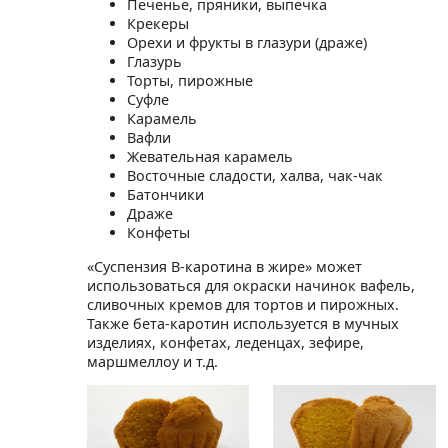
Печенье, пряники, выпечка
Крекеры
Орехи и фрукты в глазури (драже)
Глазурь
Торты, пирожные
Суфле
Карамель
Вафли
Жевательная карамель
Восточные сладости, халва, чак-чак
Батончики
Драже
Конфеты
«Суспензия В-каротина в жире» может
использоваться для окраски начинок вафель,
сливочных кремов для тортов и пирожных.
Также бета-каротин используется в мучных
изделиях, конфетах, леденцах, зефире,
маршмеллоу и т.д.