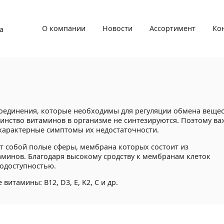
О компании
Новости
Ассортимент
Ко
а
оединения, которые необходимы для регуляции обмена вещес
нство витаминов в организме не синтезируются. Поэтому ва
 характерные симптомы их недостаточности.
 собой полые сферы, мембрана которых состоит из
аминов. Благодаря высокому сродству к мембранам клеток
одоступностью.
тамины: B12, D3, E, K2, C и др.