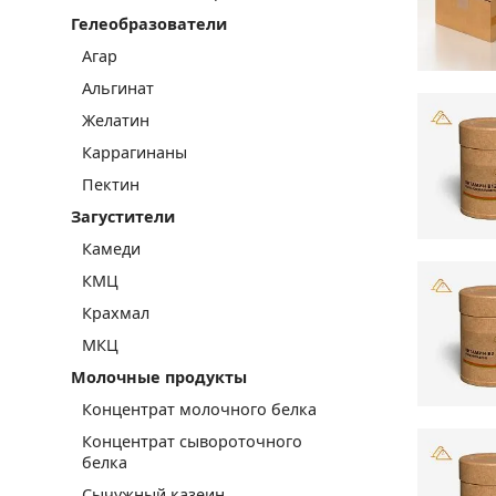
Гелеобразователи
Агар
Альгинат
Желатин
Каррагинаны
Пектин
Загустители
Камеди
КМЦ
Крахмал
МКЦ
Молочные продукты
Концентрат молочного белка
Концентрат сывороточного
белка
Сычужный казеин