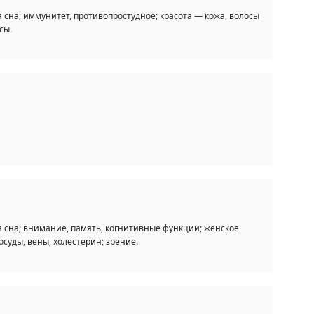
 сна; иммунитет, противопростудное; красота — кожа, волосы
сы.
я сна; внимание, память, когнитивные функции; женское
осуды, вены, холестерин; зрение.