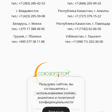
тел.:
+7 (383) 280-42-53
тел.:
+7 (846) 205-99-33
г. Владивосток
Республика Казахстан, г. Алматы
тел.:
+7 (423) 205-59-08
тел.:
+7 (727) 379-15-22
Беларусь, г. Минск
Республика Казахстан, г. Павлодар
тел.:
+375 17 388 49 00
тел.:
+7 (7182) 62-06-50
Грузия, г. Тбилиси
Узбекистан, г. Ташкент
тел.:
+995 577 38 11 88
тел.:
+7 (998 71) 202-30-00
Пользуясь сайтом, вы
соглашаетесь с
8-800-333-00-89
использованием cookies,
аналитики и
политикой
office@soyuzopttorg.com
конфиденциальности
© 1999-2026 ООО "Союзоптторг"