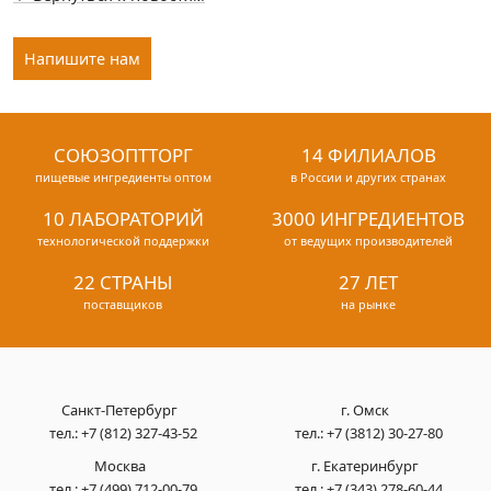
Напишите нам
СОЮЗОПТТОРГ
14 ФИЛИАЛОВ
пищевые ингредиенты оптом
в России и других странах
10 ЛАБОРАТОРИЙ
3000 ИНГРЕДИЕНТОВ
технологической поддержки
от ведущих производителей
22 СТРАНЫ
27 ЛЕТ
поставщиков
на рынке
Санкт-Петербург
г. Омск
тел.:
+7 (812) 327-43-52
тел.:
+7 (3812) 30-27-80
Москва
г. Екатеринбург
тел.:
+7 (499) 712-00-79
тел.:
+7 (343) 278-60-44