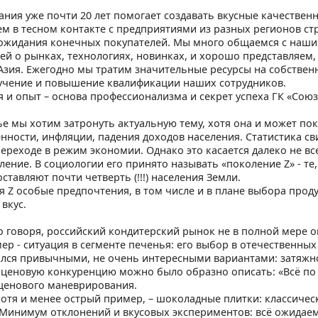
ния уже почти 20 лет помогает создавать вкусные качествен
м в тесном контакте с предприятиями из разных регионов стр
ожидания конечных покупателей. Мы много общаемся с наш
й о рынках, технологиях, новинках, и хорошо представляем,
Азия. Ежегодно мы тратим значительные ресурсы на собствен
учение и повышение квалификации наших сотрудников.
я и опыт – основа профессионализма и секрет успеха ГК «Союз
тье мы хотим затронуть актуальную тему, хотя она и может по
нности, инфляции, падения доходов населения. Статистика св
переходе в режим экономии. Однако это касается далеко не все
ение. В социологии его принято называть «поколение Z» - те, 
оставляют почти четверть (!!!) населения Земли.
я Z особые предпочтения, в том числе и в плане выбора прод
 вкус.
 говоря, российский кондитерский рынок не в полной мере о
ер - ситуация в сегменте печенья: его выбор в отечественны
лся привычными, не очень интересными вариантами: затяжно
 ценовую конкуренцию можно было образно описать: «Всё по 60
 ценового маневрирования.
хотя и менее острый пример, – шоколадные плитки: классичес
 Минимум отклонений и вкусовых экспериментов: всё ожидае