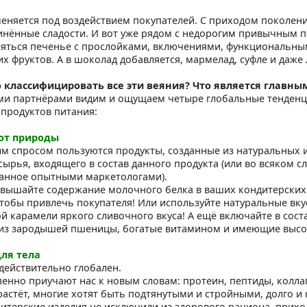
еняется под воздействием покупателей. С приходом поколен
нённые сладости. И вот уже рядом с недорогим привычным п
яться печенье с прослойками, включениями, функциональным
х фруктов. А в шоколад добавляется, мармелад, суфле и даже 
 классифицировать все эти веяния? Что является главн
и партнёрами видим и ощущаем четыре глобальные тенденци
 продуктов питания:
 от природы
м спросом пользуются продукты, созданные из натуральных и
сырья, входящего в состав данного продукта (или во всяком с
анное опытными маркетологами).
вышайте содержание молочного белка в ваших кондитерских
чтобы привлечь покупателя! Или используйте натуральные в
й карамели яркого сливочного вкуса! А ещё включайте в сост
из зародышей пшеницы, богатые витамином и имеющие высок
для тела
 действительно глобален.
енно приучают нас к новым словам: протеин, пептиды, колл
растёт, многие хотят быть подтянутыми и стройными, долго и 
итерские изделия не исключили из здорового рациона, прихо