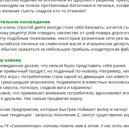
 находим на полках протеиновые батончики и печенье, кон
е желание съесть сладкое кто-то отменял?
ительное наслаждение
и очень строгой диете иногда стоит себя баловать: хочется с
ому рецепту! Или отведать лакомство от шеф-повара дорогог
ечу подобным пожеланиям, некоторые розничные сети уже вы
льгийское печенье на сливочном масле и итальянские десерты
обычно сражаться за небольшую прибыль кондитерские фаб
чу новому
невиданное доселе, что нельзя было представить себе ранее.
и привычный продукт, но поданный по-новому. Например, не
 Эта игра с потребителем стала одной из движущих сил извест
 сумасшедшее мороженое, подаваемое в известных московски
а сиропа, попкорн, сладкая вата и карамель!
 новое, что привлекает внимание потребителя, вдохновляет его
е друзьям, тем самым продвигая марку.
рские предприятия, которые быстрее поймают волну и начнут
ные тенденции - запросы поколения Z, смогут существенно ук
ы ГК «Союзоптторг» готовы помочь вам в этом. У нас есть мно