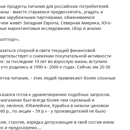
ные продукты питания для российских потребителей.
аны - вместе стараемся предвосхитить, угадать и
ими зарубежными партнёрами, обмениваемся
 чем живёт Западная Европа, Северная Америка, Юго-
ные маркетинговые исследования, сбор и анализ
оптторг».
казаться спорной в свете текущей финансовой
идетельствует о снижении покупательной активности
х: за последние 10 лет во взрослую жизнь вступило
кто родились в 1990-х- 2000-х годах. Сейчас им 20-30
уктов питания, – этих людей привлекают более сложные
казался готов к удовлетворению подобных запросов.
х магазинах был всегда более чем скромный и
е, овсяное, Юбилейное, Курабье в низком ценовом
 р., по акции – 59 р.» - у производителей не было
кие, строгие, изредка допускающие в свой состав изюм
мо и предсказуемо….