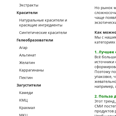
Экстракты
Но рынок м
Красители
сложносочи
чаще появл
Натуральные красители и
экзотически
красящие ингредиенты
Как можно
Синтетические красители
Мы с нашим
Гелеобразователи
категориях
Агар
1. Лучшее
Альгинат
Всё больши
источники 
Желатин
сформиров
Каррагинаны
Поэтому по
упаковке, 
Пектин
жевательно
Загустители
например, 
Камеди
2. Польза 
КМЦ
Этот тренд
СМИ постеп
Крахмал
продуктов 
МКЦ
Чтобы конд