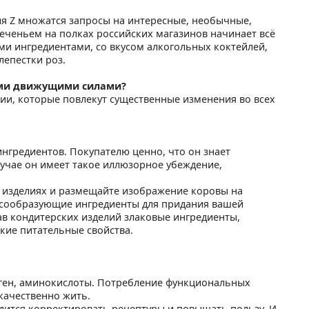
ия Z множатся запросы на интересные, необычные,
еченьем на полках российских магазинов начинает всё
и ингредиентами, со вкусом алкогольных коктейлей,
лепестки роз.
ыми движущими силами?
и, которые повлекут существенные изменения во всех
нгредиентов. Покупателю ценно, что он знает
лучае он имеет такое иллюзорное убеждение,
 изделиях и размещайте изображение коровы на
кусообразующие ингредиенты для придания вашей
ав кондитерских изделий злаковые ингредиенты,
ие питательные свойства.
аген, аминокислоты. Потребление функциональных
качественно жить.
дится корректировать рецептуры и повышать пользу. И