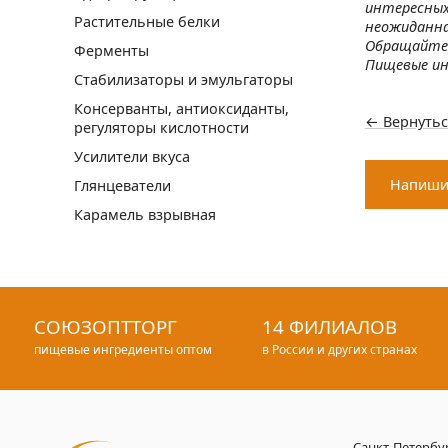
интересных-
Растительные белки
неожиданна
Обращайтес
Ферменты
Пищевые ин
Стабилизаторы и эмульгаторы
Консерванты, антиоксиданты,
← Вернутьс
регуляторы кислотности
Усилители вкуса
Напиши
Глянцеватели
Карамель взрывная
СОЮЗОПТТОРГ
14 ФИЛИАЛОВ
пищевые ингредиенты оптом
в России и других странах
Санкт-Петербу