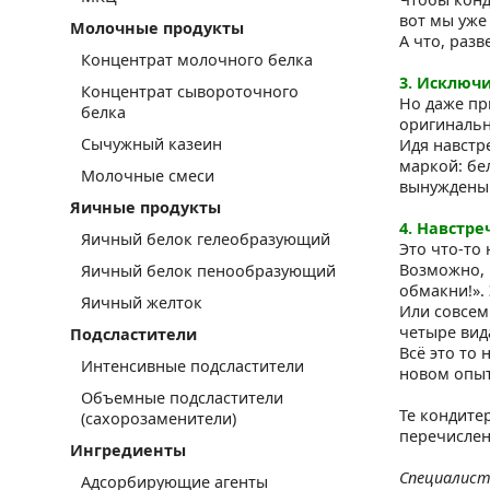
вот мы уже
Молочные продукты
А что, разв
Концентрат молочного белка
3. Исключ
Концентрат сывороточного
Но даже пр
белка
оригинальн
Сычужный казеин
Идя навстр
маркой: бе
Молочные смеси
вынуждены 
Яичные продукты
4. Навстре
Яичный белок гелеобразующий
Это что-то 
Возможно, 
Яичный белок пенообразующий
обмакни!».
Яичный желток
Или совсем
четыре вид
Подсластители
Всё это то
Интенсивные подсластители
новом опыт
Объемные подсластители
Те кондите
(сахорозаменители)
перечислен
Ингредиенты
Специалист
Адсорбирующие агенты