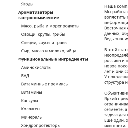
Ягоды
Наша компа
Мы работае
Ароматизаторы
воплотить 
гастрономические
информацие
Мясо, рыба и морепродукты
Восточная 
данных, об
Овощи, крупы, грибы
Ведь знани
Специи, соусы и травы
В этой ста
Сыр, масло и молоко, яйца
неопределё
Функциональные ингредиенты
россиян и 
новое покол
Аминокислоты
лет и они с
БАД
У поколени
структура и
Витаминные премиксы
Витамины
Объективно
Яркий прим
Капсулы
ограничива
Коллаген
сегменте, а
задела для
Минералы
Ещё один, 
Хондропротекторы
или орехи.