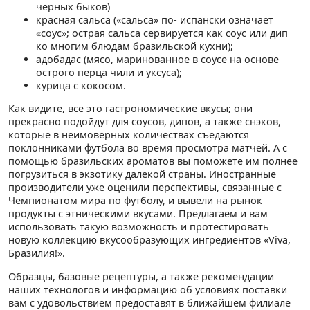
черных быков)
красная сальса («сальса» по- испански означает
«соус»; острая сальса сервируется как соус или дип
ко многим блюдам бразильской кухни);
адобадас (мясо, маринованное в соусе на основе
острого перца чили и уксуса);
курица с кокосом.
Как видите, все это гастрономические вкусы; они
прекрасно подойдут для соусов, дипов, а также снэков,
которые в неимоверных количествах съедаются
поклонниками футбола во время просмотра матчей. А с
помощью бразильских ароматов вы поможете им полнее
погрузиться в экзотику далекой страны. Иностранные
производители уже оценили перспективы, связанные с
Чемпионатом мира по футболу, и вывели на рынок
продукты с этническими вкусами. Предлагаем и вам
использовать такую возможность и протестировать
новую коллекцию вкусообразующих ингредиентов «Viva,
Бразилия!».
Образцы, базовые рецептуры, а также рекомендации
наших технологов и информацию об условиях поставки
вам с удовольствием предоставят в ближайшем филиале