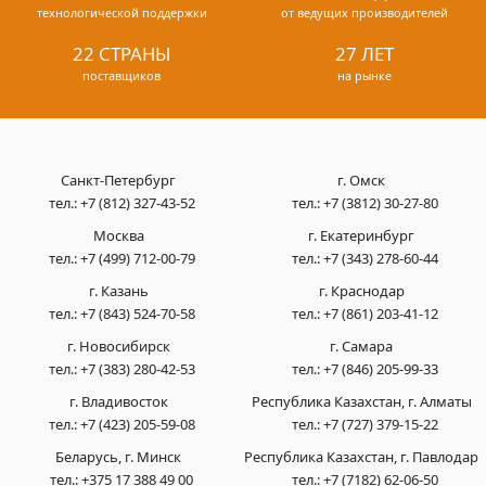
технологической поддержки
от ведущих производителей
22 СТРАНЫ
27 ЛЕТ
поставщиков
на рынке
Санкт-Петербург
г. Омск
тел.:
+7 (812) 327-43-52
тел.:
+7 (3812) 30-27-80
Москва
г. Екатеринбург
тел.:
+7 (499) 712-00-79
тел.:
+7 (343) 278-60-44
г. Казань
г. Краснодар
тел.:
+7 (843) 524-70-58
тел.:
+7 (861) 203-41-12
г. Новосибирск
г. Самара
тел.:
+7 (383) 280-42-53
тел.:
+7 (846) 205-99-33
г. Владивосток
Республика Казахстан, г. Алматы
тел.:
+7 (423) 205-59-08
тел.:
+7 (727) 379-15-22
Беларусь, г. Минск
Республика Казахстан, г. Павлодар
тел.:
+375 17 388 49 00
тел.:
+7 (7182) 62-06-50