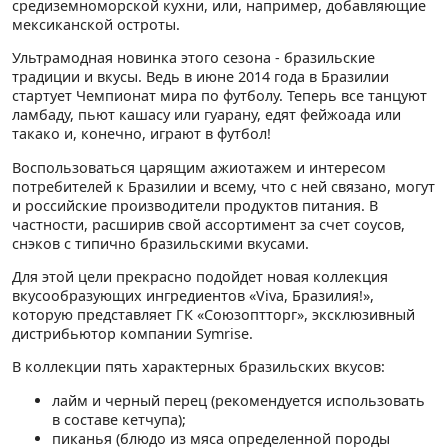
средиземноморской кухни, или, например, добавляющие
мексиканской остроты.
Ультрамодная новинка этого сезона - бразильские
традиции и вкусы. Ведь в июне 2014 года в Бразилии
стартует Чемпионат мира по футболу. Теперь все танцуют
ламбаду, пьют кашасу или гуарану, едят фейжоада или
такако и, конечно, играют в футбол!
Воспользоваться царящим ажиотажем и интересом
потребителей к Бразилии и всему, что с ней связано, могут
и российские производители продуктов питания. В
частности, расширив свой ассортимент за счет соусов,
снэков с типично бразильскими вкусами.
Для этой цели прекрасно подой­дет новая коллекция
вкусообразующих ингредиентов «Viva, Бразилия!»,
которую представляет ГК «Союзоптторг», эксклюзивный
дистрибьютор компании Symrise.
В коллекции пять характерных бразильских вкусов:
лайм и черный перец (рекомендуется использовать
в составе кетчупа);
пиканья (блюдо из мяса определенной породы