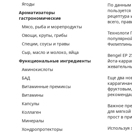
Ягоды
По данным 
пользуется
Ароматизаторы
рецептура 
гастрономические
всего, пра
Мясо, рыба и морепродукты
Технологи 
Овощи, крупы, грибы
популярной
Специи, соусы и травы
Филиппины)
Сыр, масло и молоко, яйца
Bengel ЕР 
Функциональные ингредиенты
йота-карра
жевательны
Аминокислоты
Еще два но
БАД
каррагинан
Витаминные премиксы
фруктовым,
рекоменда
Витамины
Капсулы
Важное пре
для мягкой 
Коллаген
прост в при
Минералы
Используя 
Хондропротекторы