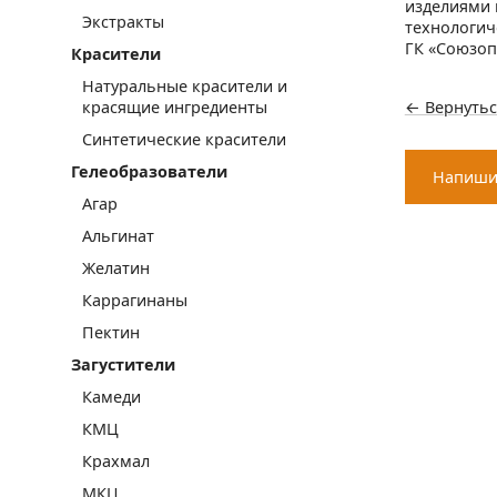
изделиями 
Экстракты
технологич
ГК «Союзоп
Красители
Натуральные красители и
← Вернутьс
красящие ингредиенты
Синтетические красители
Гелеобразователи
Напиши
Агар
Альгинат
Желатин
Каррагинаны
Пектин
Загустители
Камеди
КМЦ
Крахмал
МКЦ