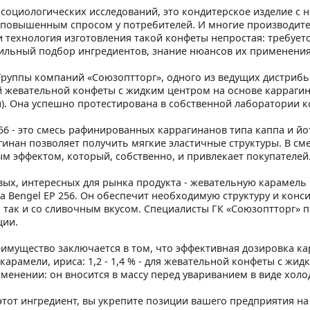
социологических исследований, это кондитерское изделие с
 повышенным спросом у потребителей. И многие производител
и технология изготовления такой конфеты непростая: требует
вильный подбор ингредиентов, знание нюансов их применения
Группы компаний «Союзоптторг», одного из ведущих дистриб
 жевательной конфеты с жидким центром на основе каррагина
. Она успешно протестирована в собственной лаборатории к
256 - это смесь рафинированных каррагинанов типа каппа и йо
гинан позволяет получить мягкие эластичные структуры. В см
м эффектом, который, собственно, и привлекает покупателей
вых, интересных для рынка продукта - жевательную карамель 
а Bengel ЕР 256. Он обеспечит необходимую структуру и конси
 так и со сливочным вкусом. Специалисты ГК «Союзоптторг» 
ции.
имущество заключается в том, что эффективная дозировка карра
карамели, ириса: 1,2 - 1,4 % - для жевательной конфеты с жи
менении: он вносится в массу перед увариванием в виде холод
этот ингредиент, вы укрепите позиции вашего предприятия н