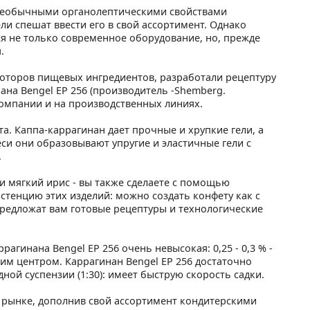
 необычными органолептическими свойствами
и спешат ввести его в свой ассортимент. Однако
ся не только современное оборудование, но, прежде
.
ьоторов пищевых ингредиентов, разработали рецептуру
на Bengel ЕР 256 (производитель -Shemberg.
омпании и на производственных линиях.
та. Каппа-каррагинан дает прочные и хрупкие гели, а
еси они образовывают упругие и эластичные гели с
.
и мягкий ирис - вы также сделаете с помощью
стенцию этих изделий: можно создать конфету как с
предложат вам готовые рецептуры и технологические
гинана Bengel ЕР 256 очень невысокая: 0,25 - 0,3 % -
дким центром. Каррагинан Bengel ЕР 256 достаточно
ной суспензии (1:30): имеет быструю скорость садки.
а рынке, дополнив свой ассортимент кондитерскими