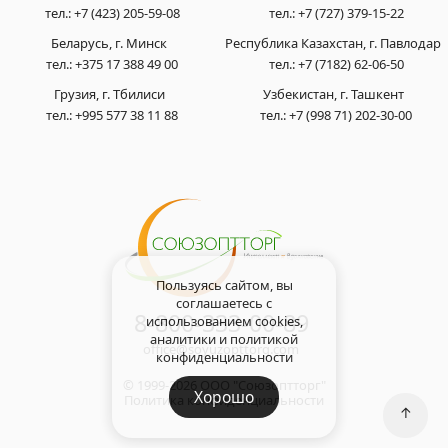
тел.:
+7 (423) 205-59-08
тел.:
+7 (727) 379-15-22
Беларусь, г. Минск
Республика Казахстан, г. Павлодар
тел.:
+375 17 388 49 00
тел.:
+7 (7182) 62-06-50
Грузия, г. Тбилиси
Узбекистан, г. Ташкент
тел.:
+995 577 38 11 88
тел.:
+7 (998 71) 202-30-00
Пользуясь сайтом, вы
соглашаетесь с
8-800-333-00-89
использованием cookies,
аналитики и
политикой
office@soyuzopttorg.com
конфиденциальности
© 1999-2026 ООО "Союзоптторг"
Хорошо
Политика конфиденциальности
↑