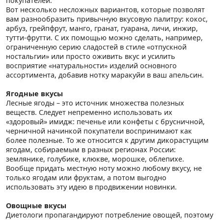
покупателей.
Вот несколько несложных вариантов, которые позволят
вам разнообразить привычную вкусовую палитру: кокос,
арбуз, грейпфрут, манго, гранат, гуарана, личи, инжир,
тутти-фрутти. С их помощью можно сделать, например,
ограниченную серию сладостей в стиле «отпускной
ностальгии» или просто оживить вкус и усилить
восприятие «натуральности» изделий основного
ассортимента, добавив нотку маракуйи в ваш апельсин.
Ягодные вкусы
Лесные ягоды – это источник множества полезных
веществ. Следует непременно использовать их
«здоровый» имидж: печенье или конфеты с брусничной,
черничной начинкой покупатели воспринимают как
более полезные. То же относится к другим дикорастущим
ягодам, собираемым в разных регионах России:
землянике, голубике, клюкве, морошке, облепихе.
Вообще придать местную ноту можно любому вкусу, не
только ягодам или фруктам, а потом выгодно
использовать эту идею в продвижении новинки.
Овощные вкусы
Диетологи пропагандируют потребление овощей, поэтому