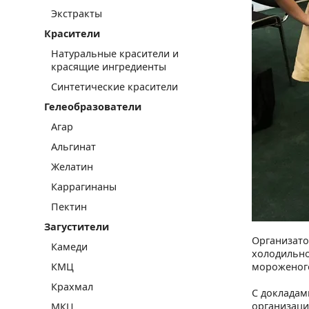
Экстракты
Красители
Натуральные красители и
красящие ингредиенты
Синтетические красители
Гелеобразователи
Агар
Альгинат
Желатин
Каррагинаны
Пектин
Загустители
Организато
Камеди
холодильно
КМЦ
мороженого
Крахмал
С докладам
организаци
МКЦ