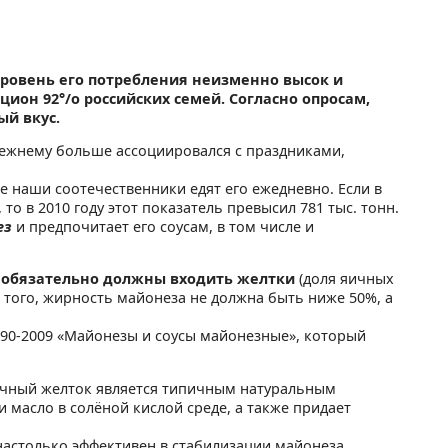
Уровень его потребления неизменно высок и
цион 92°/о российских семей. Согласно опросам,
ый вкус.
прежнему больше ассоциировался с праздниками,
гие наши соотечественники едят его ежедневно. Если в
 то в 2010 году этот показатель превысил 781 тыс. тонн.
ез
и предпочитает его соусам, в том числе и
го обязательно должны входить желтки
(доля яичных
е того, жирность майонеза не должна быть ниже 50%, а
90-2009 «Майонезы и соусы майонезные», который
Яичный желток является типичным натуральным
 масло в солёной кислой среде, а также придает
 настолько эффективен в стабилизации майонеза.