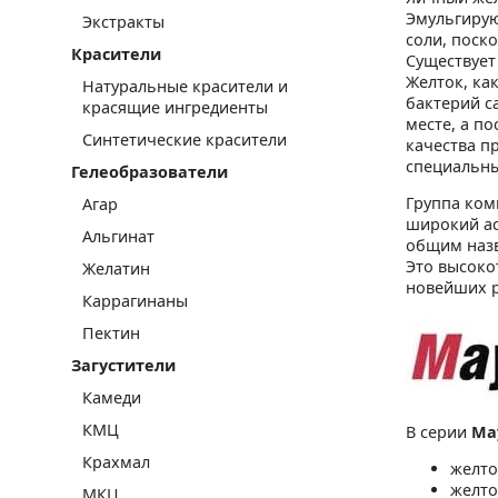
Эмульгирую
Экстракты
соли, поск
Красители
Существует
Желток, ка
Натуральные красители и
бактерий с
красящие ингредиенты
месте, а п
Синтетические красители
качества п
специальны
Гелеобразователи
Группа ком
Агар
широкий ас
Альгинат
общим наз
Это высоко
Желатин
новейших р
Каррагинаны
Пектин
Загустители
Камеди
КМЦ
В серии
Ма
Крахмал
желто
желто
МКЦ