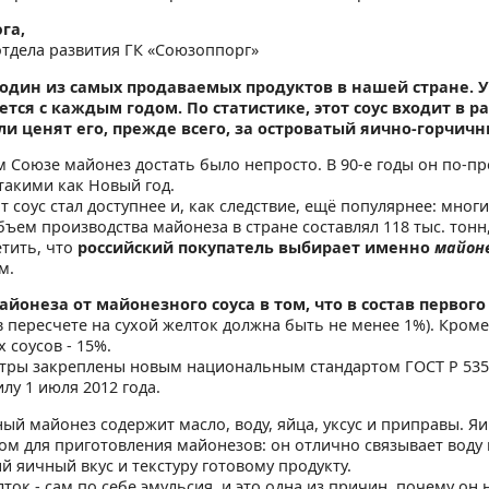
га,
тдела развития ГК «Союзоппорг»
 один из самых продаваемых продуктов в нашей стране. 
тся с каждым годом. По статистике, этот соус входит в ра
и ценят его, прежде всего, за островатый яично-горчичн
м Союзе майонез достать было непросто. В 90-е годы он по-
такими как Новый год.
т соус стал доступнее и, как следствие, ещё популярнее: мно
бъем производства майонеза в стране составлял 118 тыс. тонн,
тить, что
российский покупатель выбирает именно
майон
м.
айонеза от майонезного соуса в том, что в состав перво
в пересчете на сухой желток должна быть не менее 1%). Кром
 соусов - 15%.
тры закреплены новым национальным стандартом ГОСТ Р 535
илу 1 июля 2012 года.
ый майонез содержит масло, воду, яйца, уксус и приправы. 
ом для приготовления майонезов: он отлично связывает воду и
 яичный вкус и текстуру готовому продукту.
ток - сам по себе эмульсия, и это одна из причин, почему он