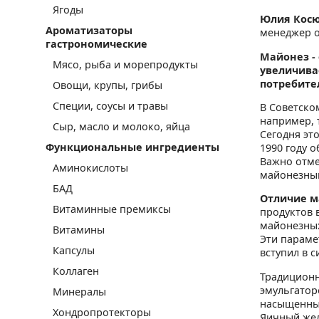
Ягоды
Юлия Косю
Ароматизаторы
менеджер о
гастрономические
Майонез -
Мясо, рыба и морепродукты
увеличивае
потребител
Овощи, крупы, грибы
Специи, соусы и травы
В Советско
например, 
Сыр, масло и молоко, яйца
Сегодня это
Функциональные ингредиенты
1990 году о
Важно отме
Аминокислоты
майонезны
БАД
Отличие м
Витаминные премиксы
продуктов 
майонезных
Витамины
Эти параме
Капсулы
вступил в с
Коллаген
Традиционн
эмульгатор
Минералы
насыщенный
Хондропротекторы
Яичный жел