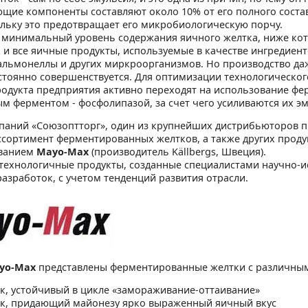
щие компоненты составляют около 10% от его полного состав
ольку это предотвращает его микробиологическую порчу.
 минимальный уровень содержания яичного желтка, ниже кот
к и все яичные продукты, используемые в качестве ингредиен
альмонеллы и других миркроорганизмов. Но производство даж
остоянно совершенствуется. Для оптимизации технологическо
родукта предприятия активно переходят на использование ф
м ферментом - фосфолипазой, за счет чего усиливаются их э
паний «Союзоптторг», один из крупнейших дистрибьюторов п
сортимент ферментированных желтков, а также других продук
ванием
Мауо-Мах
(производитель Källbergs, Швеция).
технологичные продукты, созданные специалистами научно-ис
азработок, с учетом тенденций развития отрасли.
уо-Мах
представлены ферментированные желтки с различны
к, устойчивый в цикле «замораживание-оттаивание»
к, придающий майонезу ярко выраженный яичный вкус