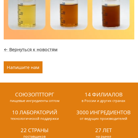
← Вернуться к новостям
Напишите нам
СОЮЗОПТТОРГ
14 ФИЛИАЛОВ
пищевые ингредиенты оптом
в России и других странах
10 ЛАБОРАТОРИЙ
3000 ИНГРЕДИЕНТОВ
технологической поддержки
от ведущих производителей
22 СТРАНЫ
27 ЛЕТ
поставщиков
на рынке