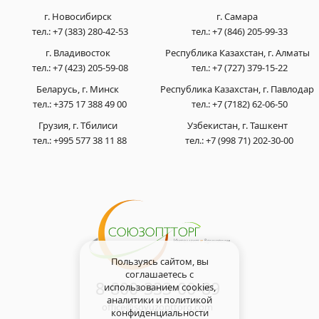
г. Новосибирск
г. Самара
тел.:
+7 (383) 280-42-53
тел.:
+7 (846) 205-99-33
г. Владивосток
Республика Казахстан, г. Алматы
тел.:
+7 (423) 205-59-08
тел.:
+7 (727) 379-15-22
Беларусь, г. Минск
Республика Казахстан, г. Павлодар
тел.:
+375 17 388 49 00
тел.:
+7 (7182) 62-06-50
Грузия, г. Тбилиси
Узбекистан, г. Ташкент
тел.:
+995 577 38 11 88
тел.:
+7 (998 71) 202-30-00
Пользуясь сайтом, вы
соглашаетесь с
8-800-333-00-89
использованием cookies,
аналитики и
политикой
office@soyuzopttorg.com
конфиденциальности