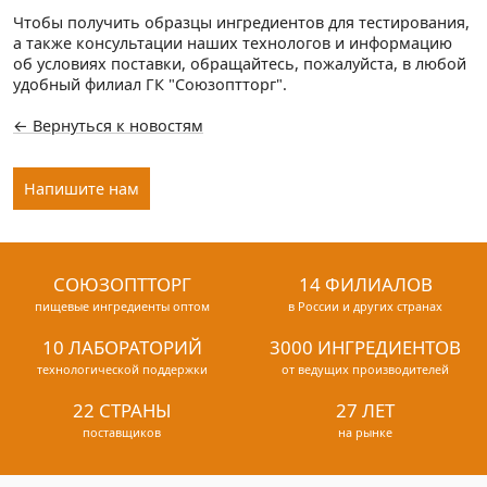
Чтобы получить образцы ингредиентов для тестирования,
а также консультации наших технологов и информацию
об условиях поставки, обращайтесь, пожалуйста, в любой
удобный филиал ГК "Союзоптторг".
← Вернуться к новостям
Напишите нам
СОЮЗОПТТОРГ
14 ФИЛИАЛОВ
пищевые ингредиенты оптом
в России и других странах
10 ЛАБОРАТОРИЙ
3000 ИНГРЕДИЕНТОВ
технологической поддержки
от ведущих производителей
22 СТРАНЫ
27 ЛЕТ
поставщиков
на рынке