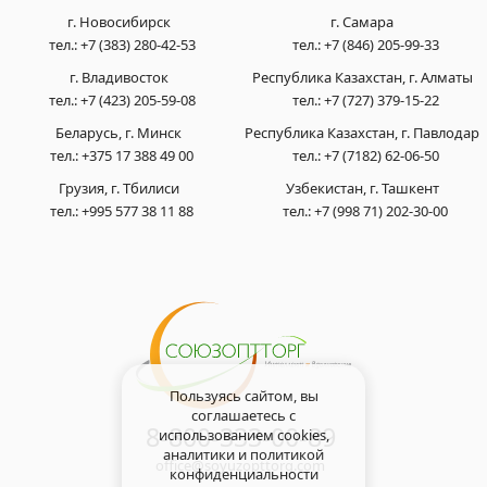
г. Новосибирск
г. Самара
тел.:
+7 (383) 280-42-53
тел.:
+7 (846) 205-99-33
г. Владивосток
Республика Казахстан, г. Алматы
тел.:
+7 (423) 205-59-08
тел.:
+7 (727) 379-15-22
Беларусь, г. Минск
Республика Казахстан, г. Павлодар
тел.:
+375 17 388 49 00
тел.:
+7 (7182) 62-06-50
Грузия, г. Тбилиси
Узбекистан, г. Ташкент
тел.:
+995 577 38 11 88
тел.:
+7 (998 71) 202-30-00
Пользуясь сайтом, вы
соглашаетесь с
8-800-333-00-89
использованием cookies,
аналитики и
политикой
office@soyuzopttorg.com
конфиденциальности