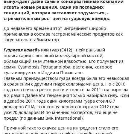
вынуждает даже самые консервативные компании
искать новые решения. Одна из последних
тенденций, которая заставляет задуматься, -
стремительный рост цен на гуаровую камедь.
До недавнего времени этот ингредиент широко
применялся в составе гастрономических продуктов как
загуститель-стабилизатор.
Гуаровая камедь
или гуар (Е412) - нейтралыаый
полисахарид с высокой молекулярной массой,
обладающий значительной вязкостью. Его получают из
семян Cyamopsis Tetraganoloba, растения, которое
культивируется в Индии и Пакистане.
Главным преимуществом гуара всегда была его невысокая
в сравнении с другими гидроколлоидами цена. Но с 2010
года она начала резко расти и только за 2011 год выросла
в 2 раза!!! Далее эта тенденция только набирала силу. Если
в декабре 2011 года один килограмм гуара стоил 8,7
долларов США, то к концу первого квартала 2012 года -
уже 20 долларов! И по мнению экспертов, это еще не
предел (по данным IMR International).
Причиной такого скачка цен на ингредиент стало его
активное использование в нефтегазодобывающей