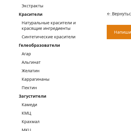
Экстракты
← Вернутьс
Красители
Натуральные красители и
красящие ингредиенты
Напиши
Синтетические красители
Гелеобразователи
Агар
Альгинат
Желатин
Каррагинаны
Пектин
Загустители
Камеди
КМЦ
Крахмал
МКЦ