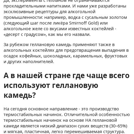
Да, эксперименты с гелланом не ограничиваются
прохладительными напитками. И нами уже разработаны
эксклюзивные рецептуры для алкогольной
промышленности: например, водка с сусальным золотом
(следующий шаг после ликёра Smirnoff Gold) или
алкогольное желе со вкусами известных коктейлей -
«десерт с градусом», как мы его назвали.
За рубежом геллановую камедь применяют также в
алкогольных коктейлях для предотвращения выпадения в
осадок кофейных, шоколадных, карамельных, фруктовых
и других наполнителей.
А в нашей стране где чаще всего
используют геллановую
камедь?
На сегодня основное направление - это производство
термостабильных начинок. Отличительной особенностью
термостабильных начинок на основе НА геллановой
камеди является низкий диапазон сухих веществ (30–65%)
и мягкая, пластичная, легко перемешиваемая структура.