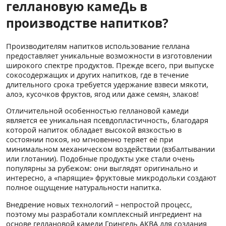
геллановую камеДь в
производстве напитков?
Производителям напитков использование геллана
предоставляет уникальные возможности в изготовлении
широкого спектре продуктов. Прежде всего, при выпуске
сокосодержащих и других напитков, где в течение
длительного срока требуется удержание взвеси мякоти,
алоэ, кусочков фруктов, ягод или даже семян, злаков!
Отличительной особенностью геллановой камеди
является ее уникальная псевдопластичность, благодаря
которой напиток обладает высокой вязкостью в
состоянии покоя, но мгновенно теряет её при
минимальном механическом воздействии (взбалтывании
или глотании). Подобные продукты уже стали очень
популярны за рубежом: они выглядят оригинально и
интересно, а «парящие» фруктовые микродольки создают
полное ощущение натуральности напитка.
Внедрение новых технологий – непростой процесс,
поэтому мы разработали комплексный ингредиент на
основе геллановой камеди Грингель АКВА для создания