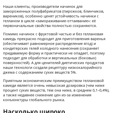
Наши клиенты, производители начинок для
замороженных полуфабрикатов (пирожков, блинчиков,
вареников), особенно ценят устойчивость начинки с
гелланом в цикле «замораживание-оттаивание»: её
первоначальные свойства полностью сохраняются.
Помимо начинок с фруктовой частью и без геллановая
камедь прекрасно подходит для приготовления варенья
(обеспечивает равномерное распределение ягод) и
кондитерских гелей холодного нанесения (сохраняет
придаваемую форму и практически не опадает, поэтому
подходит для обработки и вертикальных (боковых)
поверхностей). А для ценителей диетических продуктов
наши технологи создали рецептуру низкокалорийного
джема с содержанием сухих веществ 5%.
Приятным экономическим преимуществом геллановой
камеди является очень невысокая дозировка (чем ниже
процент сухих веществ, тем она ниже, в среднем 0,1–0,4%),
а также недавнее снижение цен из-за изменения
конъюнктуры глобального рынка.
Насколько широко