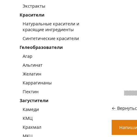
Экстракты
Красители
Натуральные красители и
красящие ингредиенты
Синтетические красители
Гелеобразователи
Агар
Альгинат
Желатин
Каррагинаны
Пектин
Загустители
← Вернутьс
Камеди
КМЦ
Крахмал
Напиши
МКЦ