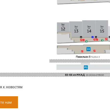
я к новостям
те нам