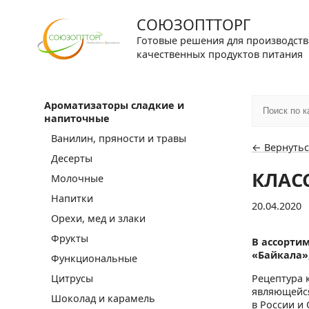
СОЮЗОПТТОРГ
Готовые решения для производств
качественных продуктов питания
Ароматизаторы сладкие и
напиточные
Ванилин, пряности и травы
← Вернутьс
Десерты
КЛАС
Молочные
Напитки
20.04.2020
Орехи, мед и злаки
Фрукты
В ассорти
«Байкала»,
Функциональные
Рецептура 
Цитрусы
являющейся
Шоколад и карамель
в России и