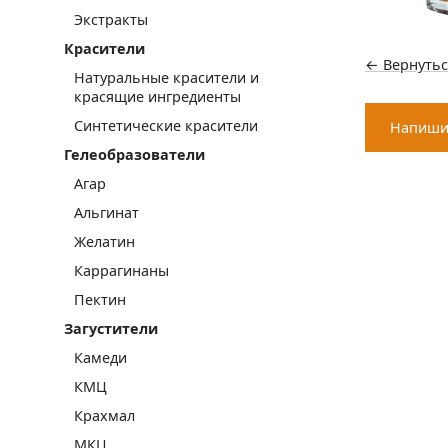
Экстракты
Красители
← Вернутьс
Натуральные красители и
красящие ингредиенты
Синтетические красители
Напиши
Гелеобразователи
Агар
Альгинат
Желатин
Каррагинаны
Пектин
Загустители
Камеди
КМЦ
Крахмал
МКЦ