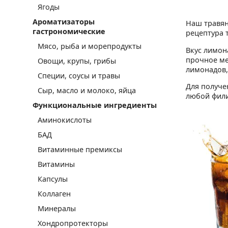
Ягоды
Ароматизаторы
Наш травян
гастрономические
рецептура 
Мясо, рыба и морепродукты
Вкус лимон
прочное ме
Овощи, крупы, грибы
лимонадов,
Специи, соусы и травы
Для получе
Сыр, масло и молоко, яйца
любой фили
Функциональные ингредиенты
Аминокислоты
БАД
Витаминные премиксы
Витамины
Капсулы
Коллаген
Минералы
Хондропротекторы