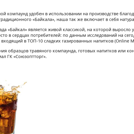
ой компаунд удобен в использовании на производстве благода
традиционного «Байкала», наша так же включает в себя нату
ада «Байкал» является живой классикой, на которой выросло 
сто в сердцах потребителей: по данным исследований на сего
 входящий в TOП-10 сладких газированных напитков (Online Ma
ния образцов травяного компаунда, готовых напитков или кон
ал ГК «Союзоптторг».