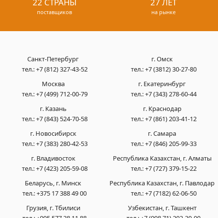
22 СТРАНЫ
27 ЛЕТ
поставщиков
на рынке
Санкт-Петербург
г. Омск
тел.:
+7 (812) 327-43-52
тел.:
+7 (3812) 30-27-80
Москва
г. Екатеринбург
тел.:
+7 (499) 712-00-79
тел.:
+7 (343) 278-60-44
г. Казань
г. Краснодар
тел.:
+7 (843) 524-70-58
тел.:
+7 (861) 203-41-12
г. Новосибирск
г. Самара
тел.:
+7 (383) 280-42-53
тел.:
+7 (846) 205-99-33
г. Владивосток
Республика Казахстан, г. Алматы
тел.:
+7 (423) 205-59-08
тел.:
+7 (727) 379-15-22
Беларусь, г. Минск
Республика Казахстан, г. Павлодар
тел.:
+375 17 388 49 00
тел.:
+7 (7182) 62-06-50
Грузия, г. Тбилиси
Узбекистан, г. Ташкент
тел.:
+995 577 38 11 88
тел.:
+7 (998 71) 202-30-00