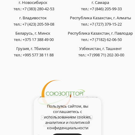
г. Новосибирск
г. Самара
тел.:
+7 (383) 280-42-53
тел.:
+7 (846) 205-99-33
г. Владивосток
Республика Казахстан, г. Алматы
тел.:
+7 (423) 205-59-08
тел.:
+7 (727) 379-15-22
Беларусь, г. Минск
Республика Казахстан, г. Павлодар
тел.:
+375 17 388 49 00
тел.:
+7 (7182) 62-06-50
Грузия, г. Тбилиси
Узбекистан, г. Ташкент
тел.:
+995 577 38 11 88
тел.:
+7 (998 71) 202-30-00
Пользуясь сайтом, вы
соглашаетесь с
8-800-333-00-89
использованием cookies,
аналитики и
политикой
office@soyuzopttorg.com
конфиденциальности