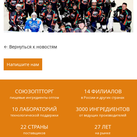
← Вернуться к новостям
Напишите нам
СОЮЗОПТТОРГ
14 ФИЛИАЛОВ
пищевые ингредиенты оптом
в России и других странах
10 ЛАБОРАТОРИЙ
3000 ИНГРЕДИЕНТОВ
технологической поддержки
от ведущих производителей
22 СТРАНЫ
27 ЛЕТ
поставщиков
на рынке