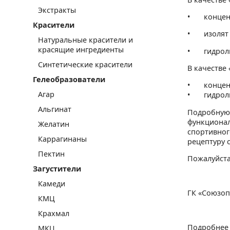
Экстракты
•
концен
Красители
•
изолят
Натуральные красители и
красящие ингредиенты
•
гидрол
Синтетические красители
В качестве
Гелеобразователи
•
концен
Агар
•
гидрол
Альгинат
Подробную 
функционал
Желатин
спортивног
Каррагинаны
рецептуру 
Пектин
Пожалуйста
Загустители
Камеди
ГК «Союзоп
КМЦ
Крахмал
Подробнее 
МКЦ