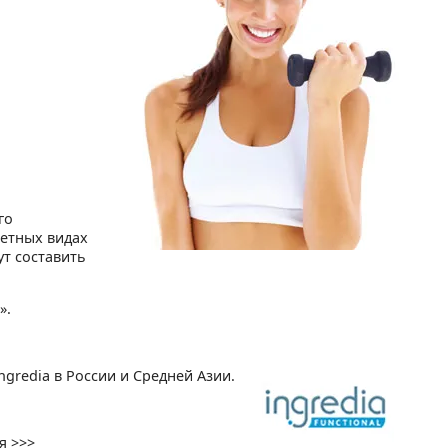
го
етных видах
т составить
».
gredia в России и Средней Азии.
я >>>