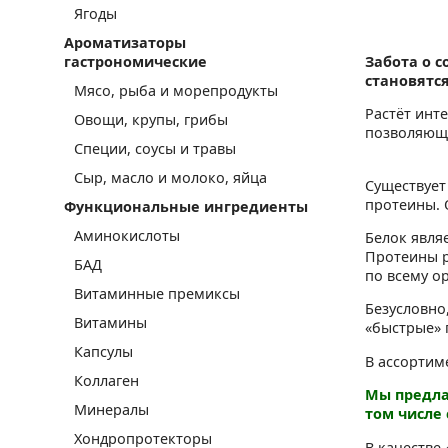
Ягоды
Ароматизаторы
Забота о 
гастрономические
становятся
Мясо, рыба и морепродукты
Растёт инт
Овощи, крупы, грибы
позволяющи
Специи, соусы и травы
Сыр, масло и молоко, яйца
Существует
протеины. 
Функциональные ингредиенты
Аминокислоты
Белок явля
Протеины р
БАД
по всему о
Витаминные премиксы
Безусловно
Витамины
«быстрые» 
Капсулы
В ассортим
Коллаген
Мы предла
Минералы
том числе
Хондропротекторы
В качестве