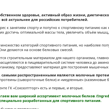
собственном здоровье, активный образ жизни, диетическо
 всё актуальнее для российских потребителей.
ерес к занятиям спорту и попутно к спортивному питанию как
х достичь оптимальной массы тела, увеличить объём мышц,
 множество категорий спортивного питания, но наиболее по
Они делаются на основе белковых смесей.
ется строительным материалом для нашего организма, главно
асщепляются в пищеварительной системе человека до аминок
рганизму, предоставляют материал для построения мышечных
,
самыми распространенными являются молочные проте
протеины (сывороточные белки) и «медленные» (казеиновые б
енте ГК «Союзоптторг» есть и первые, и вторые.
гаем вам широкий ассортимент молочных белков /Ingredi
 специально разработанных для спортивного питания.
«быстрых протеинов
»: