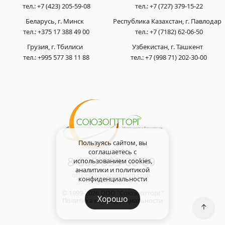
тел.:
+7 (423) 205-59-08
тел.:
+7 (727) 379-15-22
Беларусь, г. Минск
Республика Казахстан, г. Павлодар
тел.:
+375 17 388 49 00
тел.:
+7 (7182) 62-06-50
Грузия, г. Тбилиси
Узбекистан, г. Ташкент
тел.:
+995 577 38 11 88
тел.:
+7 (998 71) 202-30-00
Пользуясь сайтом, вы
соглашаетесь с
8-800-333-00-89
использованием cookies,
аналитики и
политикой
office@soyuzopttorg.com
конфиденциальности
© 1999-2026 ООО "Союзоптторг"
Хорошо
Политика конфиденциальности
↑