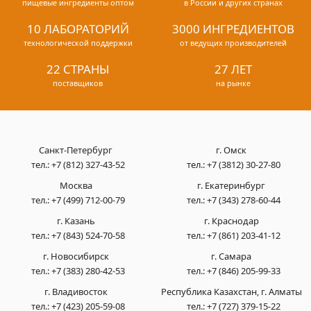
пищевые ингредиенты оптом
в России и других странах
10 ЛАБОРАТОРИЙ
3000 ИНГРЕДИЕНТОВ
технологической поддержки
от ведущих производителей
22 СТРАНЫ
27 ЛЕТ
поставщиков
на рынке
Санкт-Петербург
г. Омск
тел.:
+7 (812) 327-43-52
тел.:
+7 (3812) 30-27-80
Москва
г. Екатеринбург
тел.:
+7 (499) 712-00-79
тел.:
+7 (343) 278-60-44
г. Казань
г. Краснодар
тел.:
+7 (843) 524-70-58
тел.:
+7 (861) 203-41-12
г. Новосибирск
г. Самара
тел.:
+7 (383) 280-42-53
тел.:
+7 (846) 205-99-33
г. Владивосток
Республика Казахстан, г. Алматы
тел.:
+7 (423) 205-59-08
тел.:
+7 (727) 379-15-22