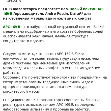
11.09.2013
ГК «Союзоптторг» предлагает Вам
новый пектин АРС
169 В
/производитель Andre Pectin, Китай/ для
изготовления мармелада и желейных конфет.
АРС 169 В
- это забуференный цитрусовый пектин. За счёт
специально подобранных в его составе буферных солей
обеспечивается
эластичная, плотная
структура
кондитерского изделия.
Следует отметить, что пектин АРС 169 В
более
технологичен
: он имеет температуру садки ниже, чем
другие пектины, применяемые для изготовления
мармелада и желейных конфет. То есть, с ним удобнее
работать.
Особенно это почувствуют технологи тех предприятий, на
которых установлены традиционные линии и где в
процессе производства снижается температура
кондитерской массы.
Специалистами ГК «Союзоптторг» составлены базовые
рецептуры с использованием АРС 169 В, проведены
лабораторные испытания и пробные выработки.