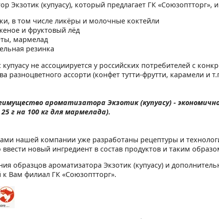
ор Экзотик (купуасу), который предлагает ГК «Союзоптторг»,
ки, в том числе ликёры и молочные коктейли
еное и фруктовый лёд
ты, мармелад
ельная резинка
ус купуасу не ассоциируется у российских потребителей с кон
а разноцветного ассорти (конфет тутти-фрутти, карамели и т.п
имущество ароматизатора Экзотик (купуасу) - экономично
25 г на 100 кг для мармелада).
ами нашей компании уже разработаны рецептуры и технологи
 ввести новый ингредиент в состав продуктов и таким образ
ния образцов ароматизатора Экзотик (купуасу) и дополнител
к Вам филиал ГК «Союзоптторг».