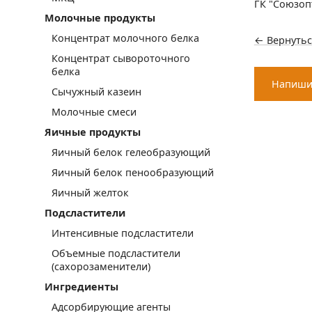
ГК "Союзоп
Молочные продукты
Концентрат молочного белка
← Вернутьс
Концентрат сывороточного
белка
Напиши
Сычужный казеин
Молочные смеси
Яичные продукты
Яичный белок гелеобразующий
Яичный белок пенообразующий
Яичный желток
Подсластители
Интенсивные подсластители
Объемные подсластители
(сахорозаменители)
Ингредиенты
Адсорбирующие агенты