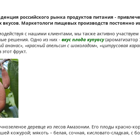
нденция российского рынка продуктов питания - привлече
 вкусов. Маркетологи пищевых производств постоянно и
модействуя с нашими клиентами, мы также активно участвуем 
ые решения. Одно из них -
вкус плода купуасу
(ароматизатор Э
й ананас», «красный апельсин с шоколадом», «цитрусовая кар
 этот фрукт.
ечнозеленое деревце из лесов Амазонии. Его плоды красно-ко
шей кожурой; мякоть – белая, сочная, кисловато-сладкая, с 