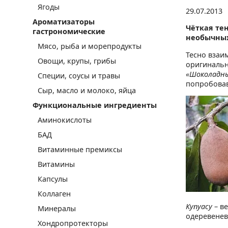
Ягоды
29.07.2013
Ароматизаторы
Чёткая те
гастрономические
необычных
Мясо, рыба и морепродукты
Тесно взаи
Овощи, крупы, грибы
оригинальн
«Шоколадны
Специи, соусы и травы
попробовав
Сыр, масло и молоко, яйца
Функциональные ингредиенты
Аминокислоты
БАД
Витаминные премиксы
Витамины
Капсулы
Коллаген
Купуасу
– в
Минералы
одеревенев
Хондропротекторы