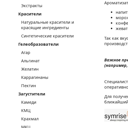
Ароматизат
Экстракты
напит
Красители
морож
Натуральные красители и
конфе
красящие ингредиенты
жеват
Синтетические красители
Так как вк
производств
Гелеобразователи
Агар
Важное пре
Альгинат
(например, 
Желатин
Каррагинаны
Специалист
Пектин
оперативно
Загустители
Для получе
ближайший 
Камеди
КМЦ
Крахмал
МКЦ