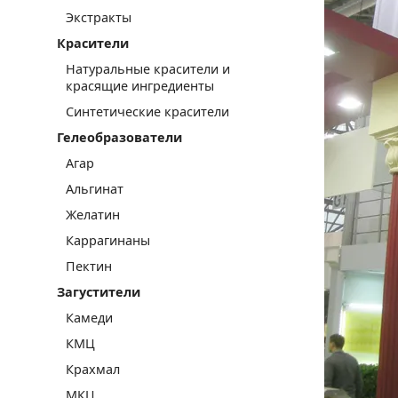
Экстракты
Красители
Натуральные красители и
красящие ингредиенты
Синтетические красители
Гелеобразователи
Агар
Альгинат
Желатин
Каррагинаны
Пектин
Загустители
Камеди
КМЦ
Крахмал
МКЦ