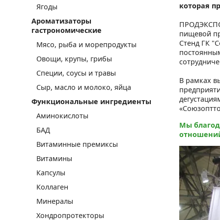
которая пр
Ягоды
Ароматизаторы
ПРОДЭКСПО 
гастрономические
пищевой пр
Стенд ГК "
Мясо, рыба и морепродукты
постоянным
Овощи, крупы, грибы
сотрудниче
Специи, соусы и травы
В рамках в
Сыр, масло и молоко, яйца
предприяти
дегустация
Функциональные ингредиенты
«Союзопттор
Аминокислоты
Мы благод
БАД
отношени
Витаминные премиксы
Витамины
Капсулы
Коллаген
Минералы
Хондропротекторы