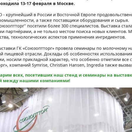
оходила 13-17 февраля в Москве.
- крупнейший в России и Восточной Европе продовольствен
омышленности, а также поставщики оборудования и сырья.
Союзоптторг" посетили более 300 специалистов. Выставка ста
и партнёрами, а не только местом поиска новых клиентов. 
ства, технологических аспектов применения ингредиентов.
ыставки ГК «Союзоптторг» провела семинары по молочному н
й пищевой отрасли. Доклады об особенностях использования
ми, носили прикладной характер, что особенно отметили все
г», компаний Symrise, Christian Hansen, Ingredia также вызв
арим всех, посетивших наш стенд и семинары на выстав
й между нашими компаниями!