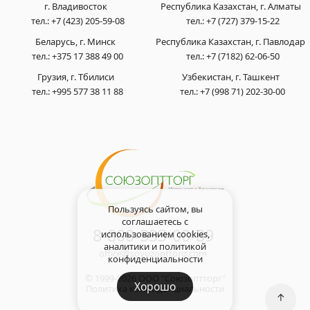
г. Владивосток
Республика Казахстан, г. Алматы
тел.:
+7 (423) 205-59-08
тел.:
+7 (727) 379-15-22
Беларусь, г. Минск
Республика Казахстан, г. Павлодар
тел.:
+375 17 388 49 00
тел.:
+7 (7182) 62-06-50
Грузия, г. Тбилиси
Узбекистан, г. Ташкент
тел.:
+995 577 38 11 88
тел.:
+7 (998 71) 202-30-00
Пользуясь сайтом, вы
соглашаетесь с
8-800-333-00-89
использованием cookies,
аналитики и
политикой
office@soyuzopttorg.com
конфиденциальности
© 1999-2026 ООО "Союзоптторг"
Хорошо
Политика конфиденциальности
↑