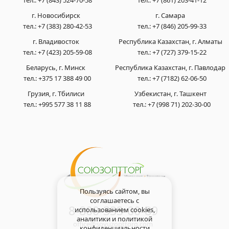
г. Новосибирск
г. Самара
тел.:
+7 (383) 280-42-53
тел.:
+7 (846) 205-99-33
г. Владивосток
Республика Казахстан, г. Алматы
тел.:
+7 (423) 205-59-08
тел.:
+7 (727) 379-15-22
Беларусь, г. Минск
Республика Казахстан, г. Павлодар
тел.:
+375 17 388 49 00
тел.:
+7 (7182) 62-06-50
Грузия, г. Тбилиси
Узбекистан, г. Ташкент
тел.:
+995 577 38 11 88
тел.:
+7 (998 71) 202-30-00
Пользуясь сайтом, вы
соглашаетесь с
8-800-333-00-89
использованием cookies,
аналитики и
политикой
office@soyuzopttorg.com
конфиденциальности