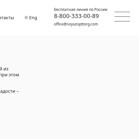
Бесплатная линия по России
8-800-333-00-89
нтакты
Eng
office@soyuzopttorg.com
й из
при этом
адости –