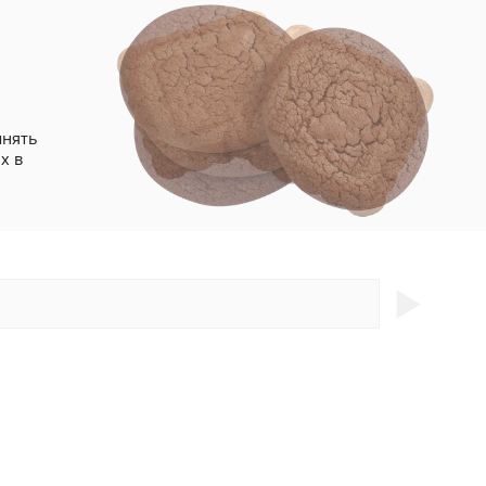
лнять
х в
►