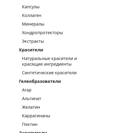
Капсулы
Коллаген
Минералы
Хондропротекторы
Экстракты
Красители
Натуральные красители и
красящие ингредиенты
Синтетические красители
Гелеобразователи
Агар
Альгинат
Желатин
Каррагинаны
Пектин
Загустители