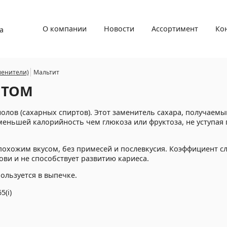
О компании
Новости
Ассортимент
Ко
а
менители)
Мальтит
ПТОМ
лов (сахарных спиртов). Этот заменитель сахара, получаемы
меньшей калорийность чем глюкоза или фруктоза, не уступая 
 похожим вкусом, без примесей и послевкусия. Коэффициент сл
ови и не способствует развитию кариеса.
льзуется в выпечке.
5(i)