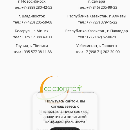
г. Новосибирск
г. Самара
тел.:
+7 (383) 280-42-53
тел.:
+7 (846) 205-99-33
г. Владивосток
Республика Казахстан, г. Алматы
тел.:
+7 (423) 205-59-08
тел.:
+7 (727) 379-15-22
Беларусь, г. Минск
Республика Казахстан, г. Павлодар
тел.:
+375 17 388 49 00
тел.:
+7 (7182) 62-06-50
Грузия, г. Тбилиси
Узбекистан, г. Ташкент
тел.:
+995 577 38 11 88
тел.:
+7 (998 71) 202-30-00
Пользуясь сайтом, вы
соглашаетесь с
8-800-333-00-89
использованием cookies,
аналитики и
политикой
office@soyuzopttorg.com
конфиденциальности