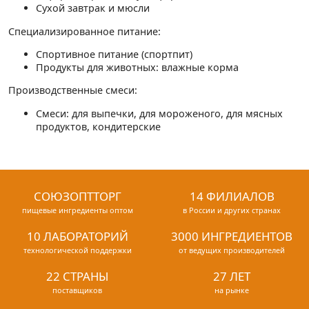
Сухой завтрак и мюсли
Специализированное питание:
Спортивное питание (спортпит)
Продукты для животных: влажные корма
Производственные смеси:
Смеси: для выпечки, для мороженого, для мясных
продуктов, кондитерские
СОЮЗОПТТОРГ
14 ФИЛИАЛОВ
пищевые ингредиенты оптом
в России и других странах
10 ЛАБОРАТОРИЙ
3000 ИНГРЕДИЕНТОВ
технологической поддержки
от ведущих производителей
22 СТРАНЫ
27 ЛЕТ
поставщиков
на рынке