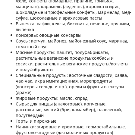
желе, конфеты (помадные, пралине, грильяж,
марципан), карамель (леденцы), коровка и ирис,
шоколадные и трюфельные конфеты, мармелад, мед-
суфле, шоколадные и арахисовые пасты
Выпечка: вафли, кексы, бисквиты, печенье, пряники,
выпечка
Консервы: овощные консервы
Соусы: кетчуп, майонез, майонезный соус, маринад,
томатный соус
Мясные продукты: паштет, полуфабрикаты,
растительные веганские продукты/колбасы и
сосиски, растительные веганские продукты/котлеты
и полуфабрикаты
Специальные продукты: восточные сладости, халва,
чак-чак, икра имитационная, морепродукты
(консервы сельдь и пр.), орехи и фрукты в глазури
(драже)
Жировые продукты: масло, спред
Сыры: для пиццы (аналоговые), копченые,
рассольные, мягкий (бри, камамбер), плавленый,
полутвердый
Торты и пирожные
Начинки: жировые и кремовые, термостабильные,
фруктово-ягодные (для молочных продуктов)