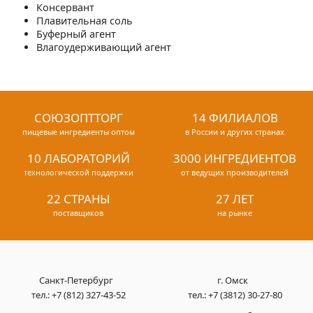
Консервант
Плавительная соль
Буферный агент
Влагоудерживающий агент
СОЮЗОПТТОРГ
14 ФИЛИАЛОВ
пищевые ингредиенты оптом
в России и других странах
10 ЛАБОРАТОРИЙ
3000 ИНГРЕДИЕНТОВ
технологической поддержки
от ведущих производителей
22 СТРАНЫ
27 ЛЕТ
поставщиков
на рынке
Санкт-Петербург
г. Омск
тел.:
+7 (812) 327-43-52
тел.:
+7 (3812) 30-27-80