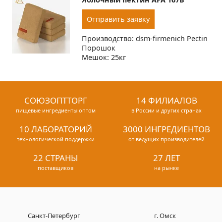
Отправить заявку
Производство: dsm-firmenich Pectin
Порошок
Мешок: 25кг
СОЮЗОПТТОРГ
14 ФИЛИАЛОВ
пищевые ингредиенты оптом
в России и других странах
10 ЛАБОРАТОРИЙ
3000 ИНГРЕДИЕНТОВ
технологической поддержки
от ведущих производителей
22 СТРАНЫ
27 ЛЕТ
поставщиков
на рынке
Санкт-Петербург
г. Омск