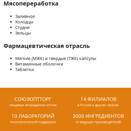
Мясопереработка
Заливное
Холодцы
Студни
Зельцы
Фармацевтическая отрасль
Мягкие (МЖК) и твердые (ТЖК) капсулы
Витаминные оболочки
Таблетки
СОЮЗОПТТОРГ
14 ФИЛИАЛОВ
пищевые ингредиенты оптом
в России и других странах
10 ЛАБОРАТОРИЙ
3000 ИНГРЕДИЕНТОВ
технологической поддержки
от ведущих производителей