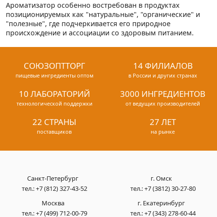
Ароматизатор особенно востребован в продуктах
позиционируемых как "натуральные", "органические" и
"полезные", где подчеркивается его природное
происхождение и ассоциации со здоровым питанием.
СОЮЗОПТТОРГ
14 ФИЛИАЛОВ
пищевые ингредиенты оптом
в России и других странах
10 ЛАБОРАТОРИЙ
3000 ИНГРЕДИЕНТОВ
технологической поддержки
от ведущих производителей
22 СТРАНЫ
27 ЛЕТ
поставщиков
на рынке
Санкт-Петербург
г. Омск
тел.:
+7 (812) 327-43-52
тел.:
+7 (3812) 30-27-80
Москва
г. Екатеринбург
тел.:
+7 (499) 712-00-79
тел.:
+7 (343) 278-60-44