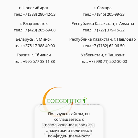
г. Новосибирск
г. Самара
тел.:
+7 (383) 280-42-53
тел.:
+7 (846) 205-99-33
г. Владивосток
Республика Казахстан, г. Алматы
тел.:
+7 (423) 205-59-08
тел.:
+7 (727) 379-15-22
Беларусь, г. Минск
Республика Казахстан, г. Павлодар
тел.:
+375 17 388 49 00
тел.:
+7 (7182) 62-06-50
Грузия, г. Тбилиси
Узбекистан, г. Ташкент
тел.:
+995 577 38 11 88
тел.:
+7 (998 71) 202-30-00
Пользуясь сайтом, вы
соглашаетесь с
8-800-333-00-89
использованием cookies,
аналитики и
политикой
office@soyuzopttorg.com
конфиденциальности