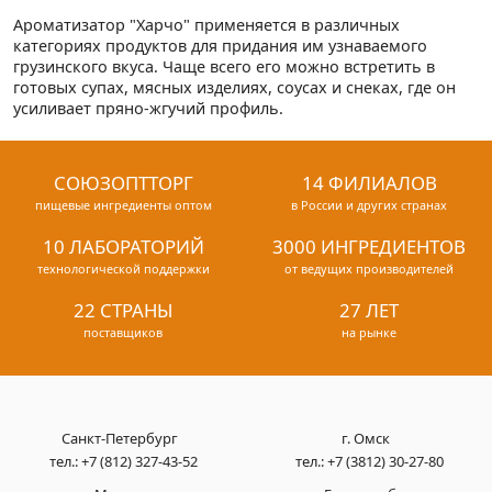
Ароматизатор "Харчо" применяется в различных
категориях продуктов для придания им узнаваемого
грузинского вкуса. Чаще всего его можно встретить в
готовых супах, мясных изделиях, соусах и снеках, где он
усиливает пряно-жгучий профиль.
СОЮЗОПТТОРГ
14 ФИЛИАЛОВ
пищевые ингредиенты оптом
в России и других странах
10 ЛАБОРАТОРИЙ
3000 ИНГРЕДИЕНТОВ
технологической поддержки
от ведущих производителей
22 СТРАНЫ
27 ЛЕТ
поставщиков
на рынке
Санкт-Петербург
г. Омск
тел.:
+7 (812) 327-43-52
тел.:
+7 (3812) 30-27-80