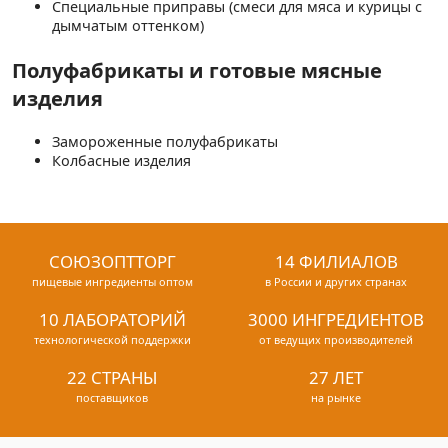
Специальные приправы (смеси для мяса и курицы с
дымчатым оттенком)
Полуфабрикаты и готовые мясные
изделия
Замороженные полуфабрикаты
Колбасные изделия
СОЮЗОПТТОРГ
14 ФИЛИАЛОВ
пищевые ингредиенты оптом
в России и других странах
10 ЛАБОРАТОРИЙ
3000 ИНГРЕДИЕНТОВ
технологической поддержки
от ведущих производителей
22 СТРАНЫ
27 ЛЕТ
поставщиков
на рынке