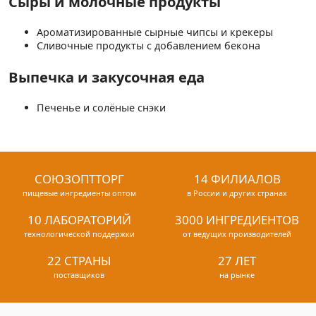
Сыры и молочные продукты
Ароматизированные сырные чипсы и крекеры
Сливочные продукты с добавлением бекона
Выпечка и закусочная еда
Печенье и солёные снэки
СОЮЗОПТТОРГ
14 ФИЛИАЛОВ
пищевые ингредиенты оптом
в России и других странах
10 ЛАБОРАТОРИЙ
3000 ИНГРЕДИЕНТОВ
технологической поддержки
от ведущих производителей
22 СТРАНЫ
27 ЛЕТ
поставщиков
на рынке