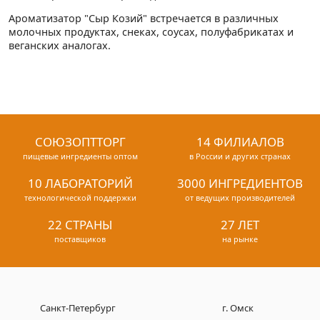
Ароматизатор "Сыр Козий" встречается в различных
молочных продуктах, снеках, соусах, полуфабрикатах и
веганских аналогах.
СОЮЗОПТТОРГ
14 ФИЛИАЛОВ
пищевые ингредиенты оптом
в России и других странах
10 ЛАБОРАТОРИЙ
3000 ИНГРЕДИЕНТОВ
технологической поддержки
от ведущих производителей
22 СТРАНЫ
27 ЛЕТ
поставщиков
на рынке
Санкт-Петербург
г. Омск