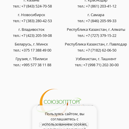
г. Казань
г. Краснодар
тел.:
+7 (843) 524-70-58
тел.:
+7 (861) 203-41-12
г. Новосибирск
г. Самара
тел.:
+7 (383) 280-42-53
тел.:
+7 (846) 205-99-33
г. Владивосток
Республика Казахстан, г. Алматы
тел.:
+7 (423) 205-59-08
тел.:
+7 (727) 379-15-22
Беларусь, г. Минск
Республика Казахстан, г. Павлодар
тел.:
+375 17 388 49 00
тел.:
+7 (7182) 62-06-50
Грузия, г. Тбилиси
Узбекистан, г. Ташкент
тел.:
+995 577 38 11 88
тел.:
+7 (998 71) 202-30-00
Пользуясь сайтом, вы
соглашаетесь с
8-800-333-00-89
использованием cookies,