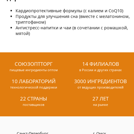
Кардиопротективные формулы (с калием и CoQ10)
Продукты для улучшения сна (вместе с мелатонином,
триптофаном)
Антистресс-напитки и чаи (в сочетании с ромашкой,
мятой)
СОЮЗОПТТОРГ
14 ФИЛИАЛОВ
пищевые ингредиенты оптом
в России и других странах
10 ЛАБОРАТОРИЙ
3000 ИНГРЕДИЕНТОВ
технологической поддержки
от ведущих производителей
22 СТРАНЫ
27 ЛЕТ
поставщиков
на рынке
Санкт-Петербург
г. Омск