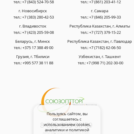
тел.:
+7 (843) 524-70-58
тел.:
+7 (861) 203-41-12
г. Новосибирск
г. Самара
тел.:
+7 (383) 280-42-53
тел.:
+7 (846) 205-99-33
г. Владивосток
Республика Казахстан, г. Алматы
тел.:
+7 (423) 205-59-08
тел.:
+7 (727) 379-15-22
Беларусь, г. Минск
Республика Казахстан, г. Павлодар
тел.:
+375 17 388 49 00
тел.:
+7 (7182) 62-06-50
Грузия, г. Тбилиси
Узбекистан, г. Ташкент
тел.:
+995 577 38 11 88
тел.:
+7 (998 71) 202-30-00
Пользуясь сайтом, вы
соглашаетесь с
8-800-333-00-89
использованием cookies,
аналитики и
политикой
office@soyuzopttorg.com