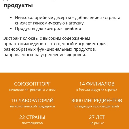
продукты
Низкокалорийные десерты – добавление экстракта
снижает гликемическую нагрузку
Продукты для контроля диабета
Экстракт клюквы с высоким содержанием
проантоцианидинов – это ценный ингредиент для
разнообразных функциональных продуктов,
направленных на укрепление здоровья.
СОЮЗОПТТОРГ
14 ФИЛИАЛОВ
пищевые ингредиенты оптом
в России и других странах
10 ЛАБОРАТОРИЙ
3000 ИНГРЕДИЕНТОВ
технологической поддержки
от ведущих производителей
22 СТРАНЫ
27 ЛЕТ
поставщиков
на рынке