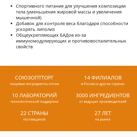
Спортивного питания для улучшения композиции
тела (уменьшения жировой массы и увеличения
мышечной)
Добавок для контроля веса благодаря способности
ускорять липолиз
Общеукрепляющих БАДов из-за
иммуномодулирующих и противовоспалительных
свойств
СОЮЗОПТТОРГ
14 ФИЛИАЛОВ
пищевые ингредиенты оптом
в России и других странах
10 ЛАБОРАТОРИЙ
3000 ИНГРЕДИЕНТОВ
технологической поддержки
от ведущих производителей
22 СТРАНЫ
27 ЛЕТ
поставщиков
на рынке